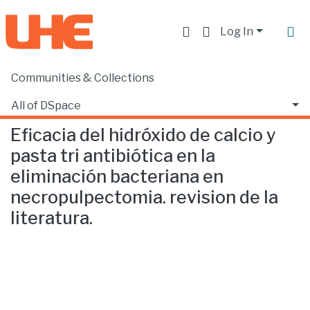
Log In
Communities & Collections
Home
Facultad de Ciencias de la Salud
Odontología
Eficacia del hidróxido de calcio y pasta tri antibiótica en la eliminación bacteriana en necropulpectomia. revision de la literatura.
All of DSpace
Eficacia del hidróxido de calcio y
Statistics
pasta tri antibiótica en la
eliminación bacteriana en
necropulpectomia. revision de la
literatura.