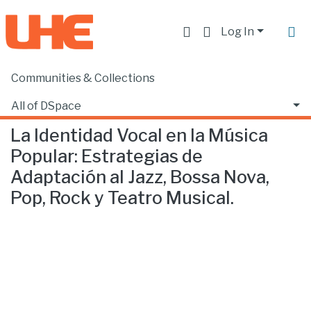
Log In
Communities & Collections
Home
Escuela de Música
Música
La Identidad Vocal en la Música Popular: Estrategias de Adaptación al Jazz, Bossa Nova, Pop, Rock y Teatro Musical.
All of DSpace
La Identidad Vocal en la Música
Statistics
Popular: Estrategias de
Adaptación al Jazz, Bossa Nova,
Pop, Rock y Teatro Musical.