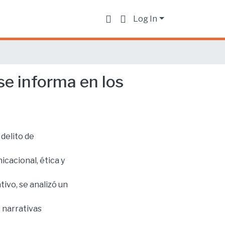
Log In
 se informa en los
 delito de
cacional, ética y
ivo, se analizó un
e narrativas