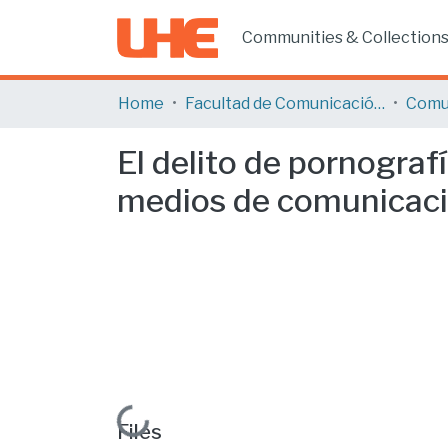
Communities & Collection
Home
Facultad de Comunicación y Tecnologías de la Información
Comu
El delito de pornografí
medios de comunicaci
Loading...
Files