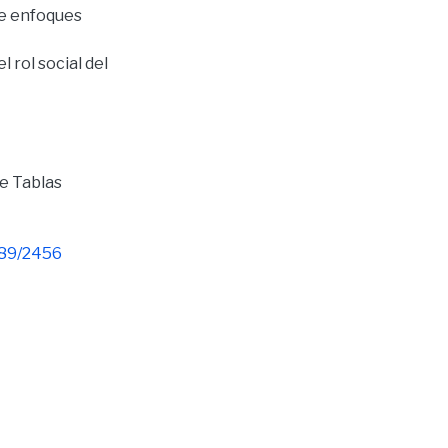
de enfoques
 rol social del
De Tablas
789/2456