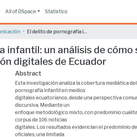
s
All of DSpace
Statistics
nicación
El delito de pornografía infantil: un análisis de cómo se informa en los medios de comunicación digitales de Ecuador
a infantil: un análisis de cómo
ón digitales de Ecuador
Abstract
Esta investigación analiza la cobertura mediática del
pornografía infantil en medios
digitales ecuatorianos, desde una perspectiva comuni
discursiva. Mediante un
enfoque metodológico mixto, con predominio cualitat
corpus de 106 noticias
digitales. Los resultados evidencian el predominio d
oficiales, una limitada