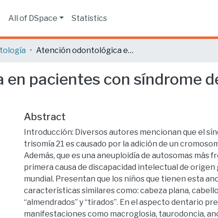
s
All of DSpace
Statistics
tología
Atención odontológica en pacientes con síndrome de Down, revisión bibliográfica.
 en pacientes con síndrome d
Abstract
Introducción: Diversos autores mencionan que el s
trisomía 21 es causado por la adición de un cromosoma
Además, que es una aneuploidía de autosomas más fr
primera causa de discapacidad intelectual de origen 
mundial. Presentan que los niños que tienen esta an
características similares como: cabeza plana, cabello 
“almendrados” y “tirados”. En el aspecto dentario pr
manifestaciones como macroglosia, taurodoncia, an