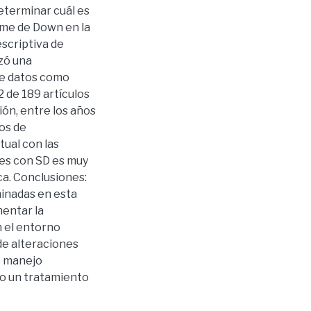
determinar cuál es
ome de Down en la
escriptiva de
zó una
 de datos como
 de 189 artículos
ión, entre los años
os de
tual con las
tes con SD es muy
ca. Conclusiones:
minadas en esta
mentar la
 el entorno
 de alteraciones
e manejo
o un tratamiento