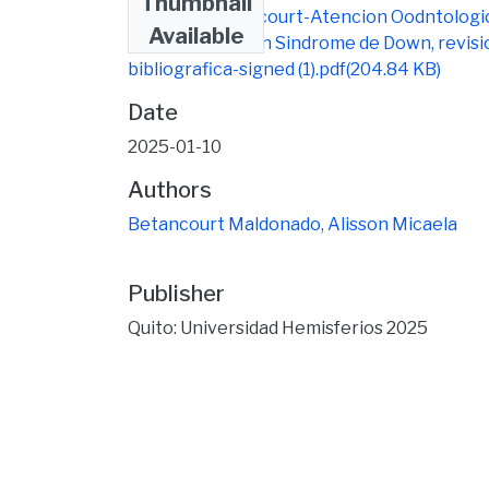
Thumbnail
3 Alisson Betancourt-Atencion Oodntologi
Available
en pacientes con Sindrome de Down, revisi
bibliografica-signed (1).pdf
(204.84 KB)
Date
2025-01-10
Authors
Betancourt Maldonado, Alisson Micaela
Publisher
Quito: Universidad Hemisferios 2025