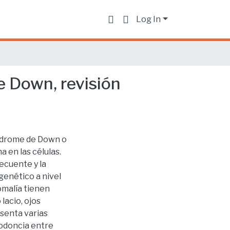
Log In
e Down, revisión
índrome de Down o
 en las células.
ecuente y la
genético a nivel
omalía tienen
lacio, ojos
esenta varias
odoncia entre