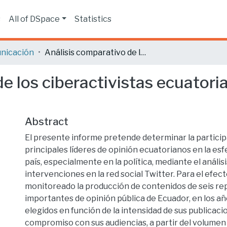
s
All of DSpace
Statistics
nicación
Análisis comparativo de los ciberactivistas ecuatorianos entre el año 2015 y 2016
e los ciberactivistas ecuatori
Abstract
El presente informe pretende determinar la particip
principales líderes de opinión ecuatorianos en la esf
país, especialmente en la política, mediante el análisi
intervenciones en la red social Twitter. Para el efect
monitoreado la producción de contenidos de seis r
importantes de opinión pública de Ecuador, en los añ
elegidos en función de la intensidad de sus publicacio
compromiso con sus audiencias, a partir del volumen