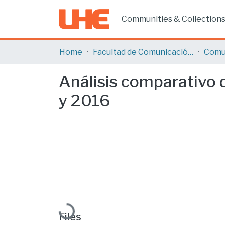
Communities & Collection
Home
Facultad de Comunicación y Tecnologías de la Información
Comu
Análisis comparativo d
y 2016
Loading...
Files