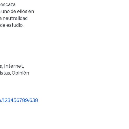
a escaza
 uno de ellos en
a neutralidad
de estudio.
ca
,
Internet
,
istas
,
Opinión
dle/123456789/638