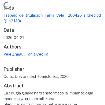
Loading...
Files
Trabajo_de_titulacion_Tania_Vele__200426_signed.pd
f
(1.42 MB)
Date
2026-04-21
Authors
Vele Zhagui, Tania Cecilia
Publisher
Quito: Universidad Hemisferios, 2026
Abstract
La cirugía guiada ha transformado la implantología
moderna ya que permite una
planificación tridimensional precisa y una