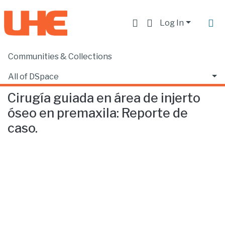
Log In
Communities & Collections
Home
Facultad de Ciencias de la Salud
Odontología
Cirugía guiada en área de injerto óseo en premaxila: Reporte de caso.
All of DSpace
Cirugía guiada en área de injerto
Statistics
óseo en premaxila: Reporte de
caso.