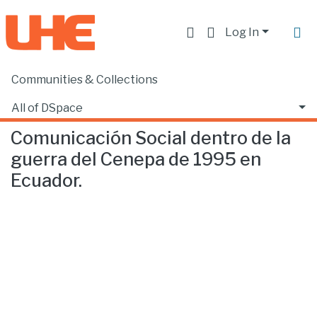
Log In
Communities & Collections
Home
Facultad de Comunicación y Tecnologías de la Información
Comunicación
Comunicación Social dentro de la guerra del Cenepa de 1995 en Ecuador.
All of DSpace
Comunicación Social dentro de la
Statistics
guerra del Cenepa de 1995 en
Ecuador.