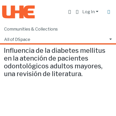
Log In
Communities & Collections
Home
Facultad de Ciencias de la Salud
Odontología
Influencia de la diabetes mellitus en la atención de pacientes odontológicos adultos mayores, una revisión de literatura.
All of DSpace
Influencia de la diabetes mellitus
Statistics
en la atención de pacientes
odontológicos adultos mayores,
una revisión de literatura.