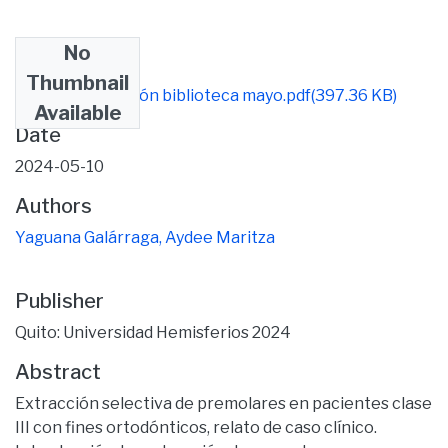
No
Files
Thumbnail
Trabajo_Titulación biblioteca mayo.pdf
(397.36 KB)
Available
Date
2024-05-10
Authors
Yaguana Galárraga, Aydee Maritza
Publisher
Quito: Universidad Hemisferios 2024
Abstract
Extracción selectiva de premolares en pacientes clase
III con fines ortodónticos, relato de caso clínico.