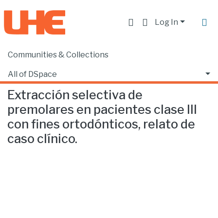
Log In
Communities & Collections
Home
Facultad de Ciencias de la Salud
Odontología
Extracción selectiva de premolares en pacientes clase III con fines ortodónticos, relato de caso clínico.
All of DSpace
Extracción selectiva de
Statistics
premolares en pacientes clase III
con fines ortodónticos, relato de
caso clínico.