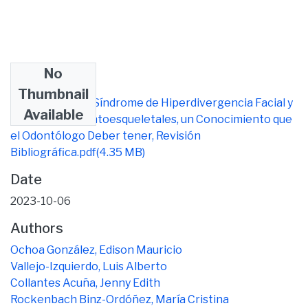
No
Files
Thumbnail
Correlación del Síndrome de Hiperdivergencia Facial y
Available
Desórdenes Dentoesqueletales, un Conocimiento que
el Odontólogo Deber tener, Revisión
Bibliográfica.pdf
(4.35 MB)
Date
2023-10-06
Authors
Ochoa González, Edison Mauricio
Vallejo-Izquierdo, Luis Alberto
Collantes Acuña, Jenny Edith
Rockenbach Binz-Ordóñez, María Cristina