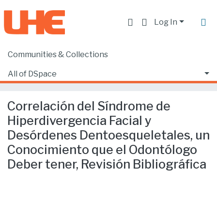
Log In
Communities & Collections
Home
Producción académica, científica y artística
Artículos en revistas indexadas
All of DSpace
Correlación del Síndrome de Hiperdivergencia Facial y Desórdenes Dentoesqueletales, un Conocimiento que el Odontólogo Deber tener, Revisión Bibliográfica
Statistics
Correlación del Síndrome de
Hiperdivergencia Facial y
Desórdenes Dentoesqueletales, un
Conocimiento que el Odontólogo
Deber tener, Revisión Bibliográfica