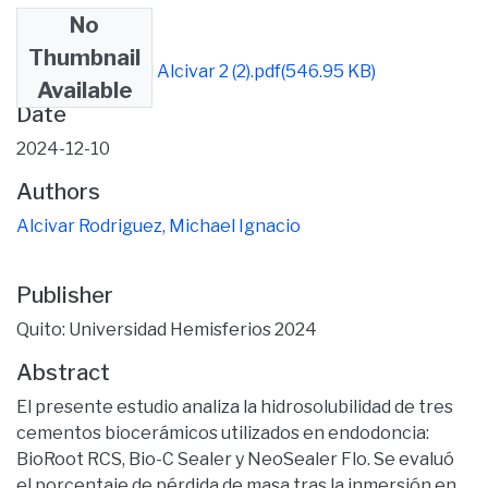
No
Files
Thumbnail
Articulo Michael Alcivar 2 (2).pdf
(546.95 KB)
Available
Date
2024-12-10
Authors
Alcivar Rodriguez, Michael Ignacio
Publisher
Quito: Universidad Hemisferios 2024
Abstract
El presente estudio analiza la hidrosolubilidad de tres
cementos biocerámicos utilizados en endodoncia:
BioRoot RCS, Bio-C Sealer y NeoSealer Flo. Se evaluó
el porcentaje de pérdida de masa tras la inmersión en