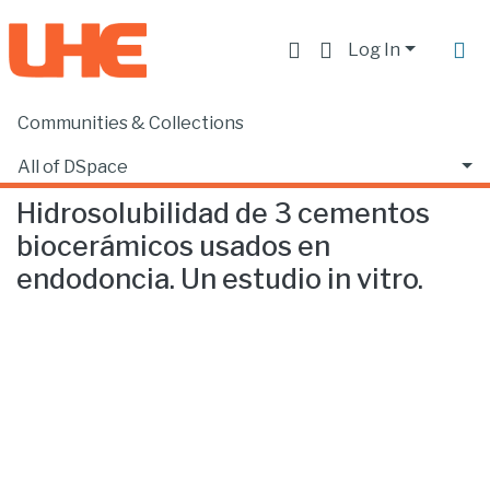
Log In
Communities & Collections
Home
Facultad de Ciencias de la Salud
Odontología
Hidrosolubilidad de 3 cementos biocerámicos usados en endodoncia. Un estudio in vitro.
All of DSpace
Hidrosolubilidad de 3 cementos
Statistics
biocerámicos usados en
endodoncia. Un estudio in vitro.