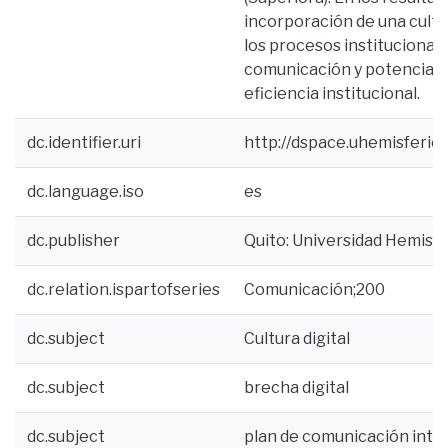
incorporación de una cultu
los procesos institucionale
comunicación y potenciar l
eficiencia institucional.
dc.identifier.uri
http://dspace.uhemisferio
dc.language.iso
es
dc.publisher
Quito: Universidad Hemisfe
dc.relation.ispartofseries
Comunicación;200
dc.subject
Cultura digital
dc.subject
brecha digital
dc.subject
plan de comunicación inte