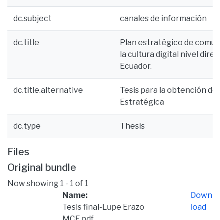
dc.subject
canales de información
dc.title
Plan estratégico de comuni
la cultura digital nivel dir
Ecuador.
dc.title.alternative
Tesis para la obtención de
Estratégica
dc.type
Thesis
Files
Original bundle
Now showing
1 - 1 of 1
Name:
Down
Tesis final-Lupe Erazo
load
MCE.pdf