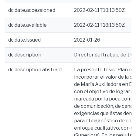
dc.date.accessioned
2022-02-11T18:13:50Z
dc.date.available
2022-02-11T18:13:50Z
dc.date.issued
2022-01-26
dc.description
Director del trabajo de tit
dc.description.abstract
La presente tesis “Plan es
incorporar el valor de la cul
de María Auxiliadora en E
con el objetivo de lograr u
marcada por la poca compe
de comunicación, de canales
exigencias que éstas deman
para el diagnóstico de comu
enfoque cualitativo, con en
(Superiora). En los resultad