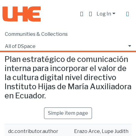
Log In
Communities & Collections
Home
Facultad de Comunicación y Tecnologías de la Información
Comunicación
Plan estratégico de comunicación interna para incorporar el valor de la cultura digital nivel directivo Instituto Hijas de María Auxiliadora en Ecuador.
All of DSpace
Plan estratégico de comunicación
Statistics
interna para incorporar el valor de
la cultura digital nivel directivo
Instituto Hijas de María Auxiliadora
en Ecuador.
Simple item page
dc.contributor.author
Erazo Arce, Lupe Judith