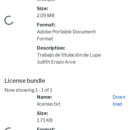
Size:
2.09 MB
Loading...
Format:
Adobe Portable Document
Format
Description:
Trabajo de titulación de Lupe
Judith Erazo Arce
License bundle
Now showing
1 - 1 of 1
Name:
Down
license.txt
load
Size:
1.71 KB
Format: