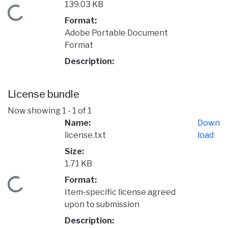
139.03 KB
Loading...
Format:
Adobe Portable Document
Format
Description:
License bundle
Now showing
1 - 1 of 1
Name:
Down
license.txt
load
Size:
1.71 KB
Format:
Loading...
Item-specific license agreed
upon to submission
Description: