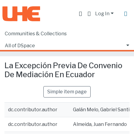
Log In
Communities & Collections
Home
Producción académica, científica y artística
Artículos en revistas indexadas
All of DSpace
La Excepción Previa De Convenio De Mediación En Ecuador
Statistics
La Excepción Previa De Convenio
De Mediación En Ecuador
Simple item page
dc.contributor.author
Galán Melo, Gabriel Santia
dc.contributor.author
Almeida, Juan Fernando