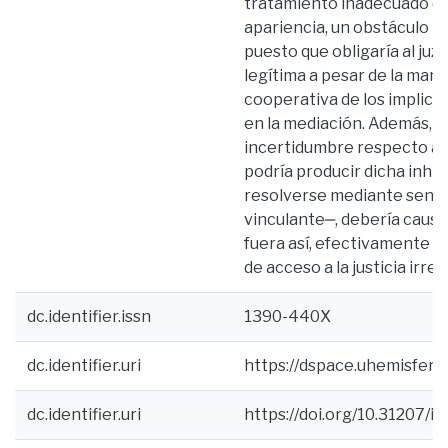
tratamiento inadecuado qu
apariencia, un obstáculo irr
puesto que obligaría al juz
legítima a pesar de la mani
cooperativa de los implica
en la mediación. Además, c
incertidumbre respecto a 
podría producir dicha inhib
resolverse mediante senten
vinculante‒, debería causar
fuera así, efectivamente g
de acceso a la justicia irre
dc.identifier.issn
1390-440X
dc.identifier.uri
https://dspace.uhemisfer
dc.identifier.uri
https://doi.org/10.31207/ih