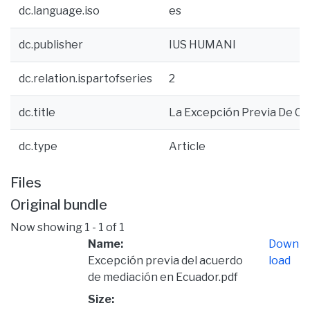
dc.language.iso
es
dc.publisher
IUS HUMANI
dc.relation.ispartofseries
2
dc.title
La Excepción Previa De C
dc.type
Article
Files
Original bundle
Now showing
1 - 1 of 1
Name:
Down
Excepción previa del acuerdo
load
de mediación en Ecuador.pdf
Size: