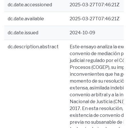
dc.date.accessioned
2025-03-27T07:46:21Z
dc.date.available
2025-03-27T07:46:21Z
dc.date.issued
2024-10-09
dc.description.abstract
Este ensayo analiza la exc
convenio de mediación pre
judicial regulado por el C
Procesos (COGEP), su impli
inconvenientes que ha gen
momento de su resolución, 
extensa, asimilada indebi
convenio arbitral y a la in
Nacional de Justicia (CNJ) a
2017. En esta resolución, l
existencia de convenio d
previa no subsanable de im