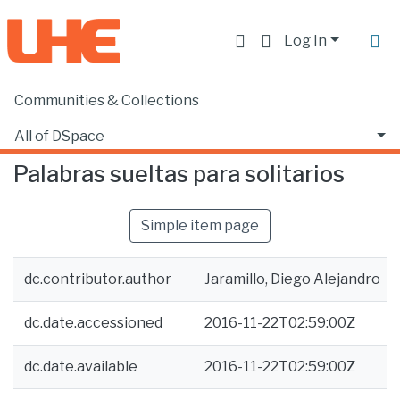
Log In
Communities & Collections
Home
Producción académica, científica y artística
Libros
Palabras sueltas para solitarios
All of DSpace
Palabras sueltas para solitarios
Statistics
Simple item page
dc.contributor.author
Jaramillo, Diego Alejandro
dc.date.accessioned
2016-11-22T02:59:00Z
dc.date.available
2016-11-22T02:59:00Z