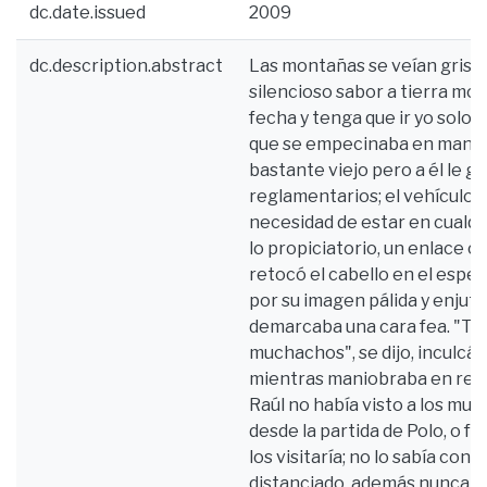
dc.date.issued
2009
dc.description.abstract
Las montañas se veían grisa
silencioso sabor a tierra moj
fecha y tenga que ir yo solo"
que se empecinaba en mante
bastante viejo pero a él le g
reglamentarios; el vehículo er
necesidad de estar en cualqui
lo propiciatorio, un enlace c
retocó el cabello en el espej
por su imagen pálida y enjuta
demarcaba una cara fea. "Ten
muchachos", se dijo, inculca
mientras maniobraba en rever
Raúl no había visto a los m
desde la partida de Polo, o fu
los visitaría; no lo sabía co
distanciado, además nunca fue