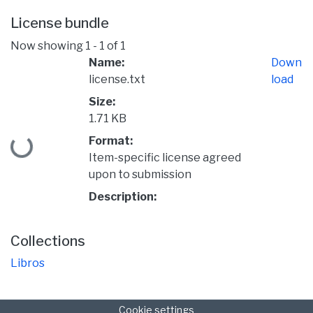
License bundle
Now showing
1 - 1 of 1
Name:
Down
license.txt
load
Size:
1.71 KB
Loading...
Format:
Item-specific license agreed
upon to submission
Description:
Collections
Libros
Cookie settings