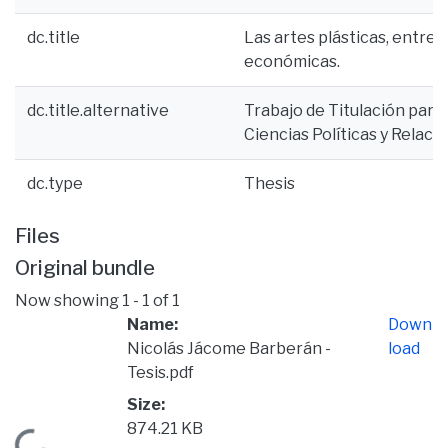
dc.title
Las artes plásticas, entre e
económicas.
dc.title.alternative
Trabajo de Titulación para 
Ciencias Políticas y Relac
dc.type
Thesis
Files
Original bundle
Now showing
1 - 1 of 1
Name:
Down
Nicolás Jácome Barberán -
load
Tesis.pdf
Size:
874.21 KB