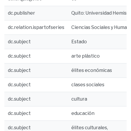
dc.publisher
Quito: Universidad Hemisfe
dc.relation.ispartofseries
Ciencias Sociales y Human
dc.subject
Estado
dc.subject
arte plástico
dc.subject
élites económicas
dc.subject
clases sociales
dc.subject
cultura
dc.subject
educación
dc.subject
élites culturales,