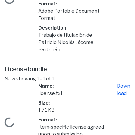
Loading...
Format:
Adobe Portable Document
Format
Description:
Trabajo de titulación de
Patricio Nicolás Jácome
Barberán
License bundle
Now showing
1 - 1 of 1
Name:
Down
license.txt
load
Size:
1.71 KB
Format:
Loading...
Item-specific license agreed
upon to submission