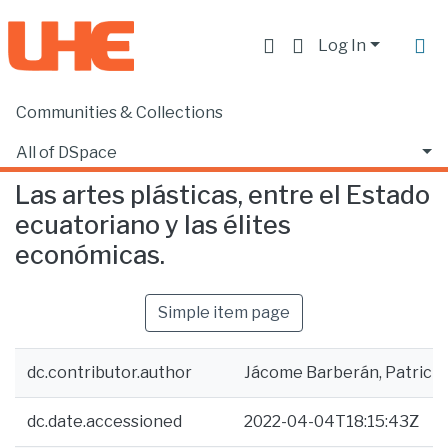
Log In
Communities & Collections
Home
Facultad de Ciencias Sociales y Humanas
Ciencias Políticas
Las artes plásticas, entre el Estado ecuatoriano y las élites económicas.
All of DSpace
Las artes plásticas, entre el Estado
Statistics
ecuatoriano y las élites
económicas.
Simple item page
dc.contributor.author
Jácome Barberán, Patricio
dc.date.accessioned
2022-04-04T18:15:43Z