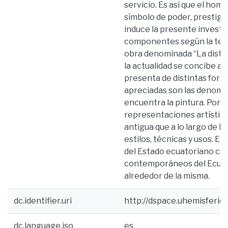
servicio. Es así que el hom
símbolo de poder, prestigio 
induce la presente investi
componentes según la teorí
obra denominada “La distinc
la actualidad se concibe al 
presenta de distintas form
apreciadas son las denomina
encuentra la pintura. Por ex
representaciones artística
antigua que a lo largo de l
estilos, técnicas y usos. E
del Estado ecuatoriano con 
contemporáneos del Ecuador
alrededor de la misma.
dc.identifier.uri
http://dspace.uhemisferi
dc.language.iso
es