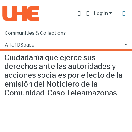
Log In
Communities & Collections
Home
Facultad de Comunicación y Tecnologías de la Información
Comunicación
Ciudadanía que ejerce sus derechos ante las autoridades y acciones sociales por efecto de la emisión del Noticiero de la Comunidad. Caso Teleamazonas
All of DSpace
Ciudadanía que ejerce sus
Statistics
derechos ante las autoridades y
acciones sociales por efecto de la
emisión del Noticiero de la
Comunidad. Caso Teleamazonas