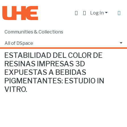
Log In
Communities & Collections
Home
Facultad de Ciencias de la Salud
Odontología
ESTABILIDAD DEL COLOR DE RESINAS IMPRESAS 3D EXPUESTAS A BEBIDAS PIGMENTANTES: ESTUDIO IN VITRO.
All of DSpace
ESTABILIDAD DEL COLOR DE
Statistics
RESINAS IMPRESAS 3D
EXPUESTAS A BEBIDAS
PIGMENTANTES: ESTUDIO IN
VITRO.