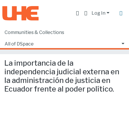
Log In
Communities & Collections
Home
Facultad de Derecho
Ciencias Jurídicas y Políticas
All of DSpace
La importancia de la independencia judicial externa en la administración de justicia en Ecuador frente al poder político.
Statistics
La importancia de la
independencia judicial externa en
la administración de justicia en
Ecuador frente al poder político.