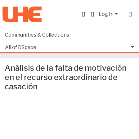
Log In
Communities & Collections
Home
Facultad de Derecho
Ciencias Jurídicas y Políticas
All of DSpace
Análisis de la falta de motivación en el recurso extraordinario de casación
Statistics
Análisis de la falta de motivación
en el recurso extraordinario de
casación