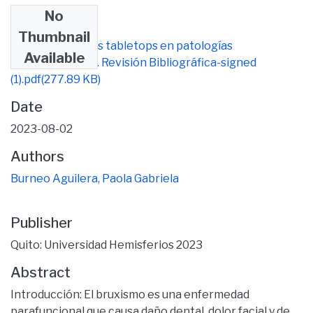
No
Files
Thumbnail
Efectividad de los tabletops en patologías
Available
parafuncionales. Revisión Bibliográfica-signed
(1).pdf
(277.89 KB)
Date
2023-08-02
Authors
Burneo Aguilera, Paola Gabriela
Publisher
Quito: Universidad Hemisferios 2023
Abstract
Introducción: El bruxismo es una enfermedad
parafuncional que causa daño dental, dolor facial y de