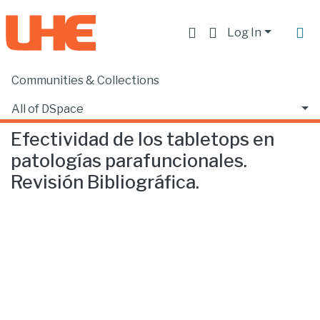
Log In
Communities & Collections
Home
Facultad de Ciencias de la Salud
Odontología
Efectividad de los tabletops en patologías parafuncionales. Revisión Bibliográfica.
All of DSpace
Efectividad de los tabletops en
Statistics
patologías parafuncionales.
Revisión Bibliográfica.