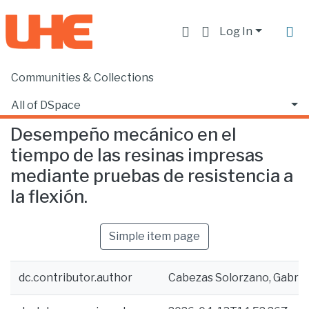
Log In
Communities & Collections
Home
Facultad de Ciencias de la Salud
Odontología
Desempeño mecánico en el tiempo de las resinas impresas mediante pruebas de resistencia a la flexión.
All of DSpace
Desempeño mecánico en el
Statistics
tiempo de las resinas impresas
mediante pruebas de resistencia a
la flexión.
Simple item page
dc.contributor.author
Cabezas Solorzano, Gabriel