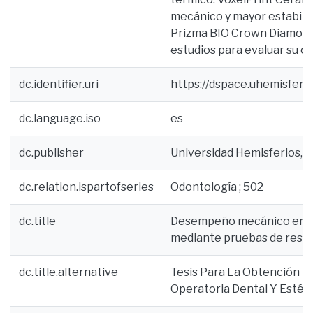
mecánico y mayor estabilid
Prizma BIO Crown Diamont
estudios para evaluar su c
dc.identifier.uri
https://dspace.uhemisfer
dc.language.iso
es
dc.publisher
Universidad Hemisferios, 
dc.relation.ispartofseries
Odontología ; 502
dc.title
Desempeño mecánico en el 
mediante pruebas de resiste
dc.title.alternative
Tesis Para La Obtención De
Operatoria Dental Y Estét