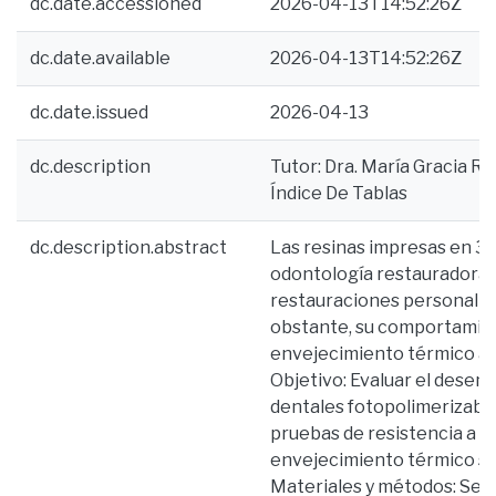
dc.date.accessioned
2026-04-13T14:52:26Z
dc.date.available
2026-04-13T14:52:26Z
dc.date.issued
2026-04-13
dc.description
Tutor: Dra. María Gracia Rui
Índice De Tablas
dc.description.abstract
Las resinas impresas en 3D
odontología restauradora 
restauraciones personaliza
obstante, su comportamien
envejecimiento térmico aú
Objetivo: Evaluar el dese
dentales fotopolimerizabl
pruebas de resistencia a la
envejecimiento térmico si
Materiales y métodos: Se r