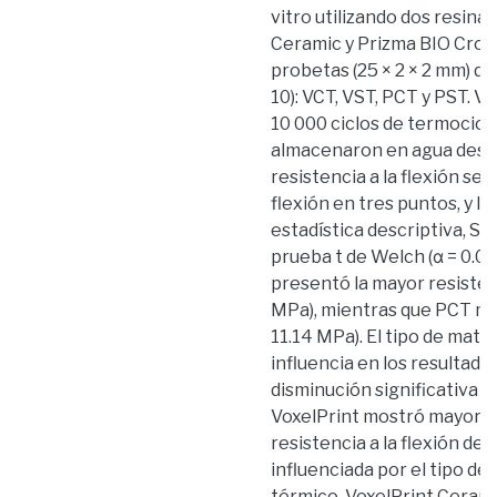
vitro utilizando dos resina
Ceramic y Prizma BIO Crow
probetas (25 × 2 × 2 mm) di
10): VCT, VST, PCT y PST. 
10 000 ciclos de termocicla
almacenaron en agua destil
resistencia a la flexión s
flexión en tres puntos, y l
estadística descriptiva, S
prueba t de Welch (α = 0.05
presentó la mayor resistenc
MPa), mientras que PCT mos
11.14 MPa). El tipo de mate
influencia en los resultad
disminución significativa t
VoxelPrint mostró mayor es
resistencia a la flexión de 
influenciada por el tipo de
térmico. VoxelPrint Cera