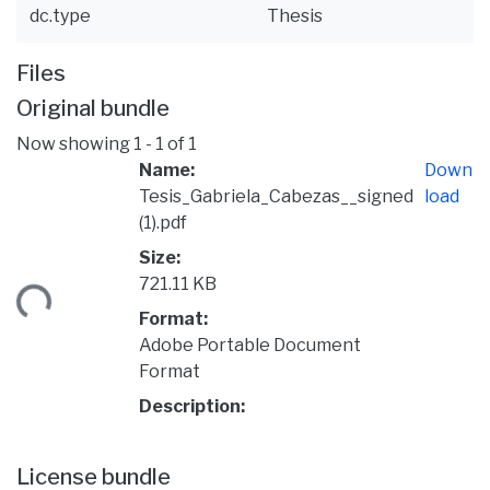
dc.type
Thesis
Files
Original bundle
Now showing
1 - 1 of 1
Name:
Down
Tesis_Gabriela_Cabezas__signed
load
(1).pdf
Size:
721.11 KB
ding...
Format:
Adobe Portable Document
Format
Description:
License bundle