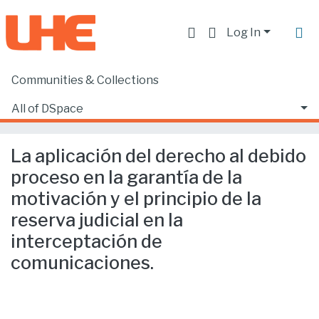
Log In
Communities & Collections
Home
Facultad de Derecho
Ciencias Jurídicas y Políticas
All of DSpace
La aplicación del derecho al debido proceso en la garantía de la motivación y el principio de la reserva judicial en la interceptación de comunicaciones.
Statistics
La aplicación del derecho al debido
proceso en la garantía de la
motivación y el principio de la
reserva judicial en la
interceptación de
comunicaciones.