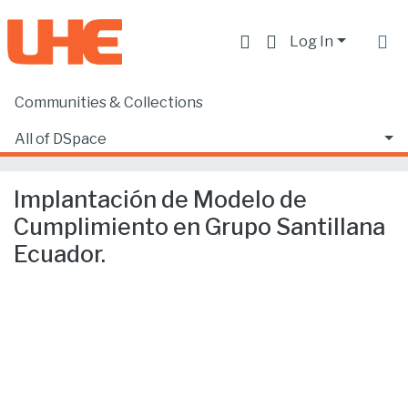
Log In
Communities & Collections
Home
Facultad de Derecho
Ciencias Jurídicas y Políticas
All of DSpace
Implantación de Modelo de Cumplimiento en Grupo Santillana Ecuador.
Statistics
Implantación de Modelo de
Cumplimiento en Grupo Santillana
Ecuador.