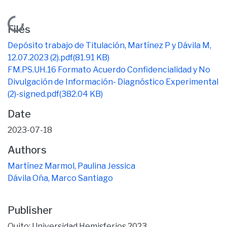
Loading...
Files
Depósito trabajo de Titulación, Martínez P y Dávila M,
12.07.2023 (2).pdf
(81.91 KB)
FM.PS.UH.16 Formato Acuerdo Confidencialidad y No
Divulgación de Información- Diagnóstico Experimental
(2)-signed.pdf
(382.04 KB)
Date
2023-07-18
Authors
Martínez Marmol, Paulina Jessica
Dávila Oña, Marco Santiago
Publisher
Quito: Universidad Hemisferios 2023