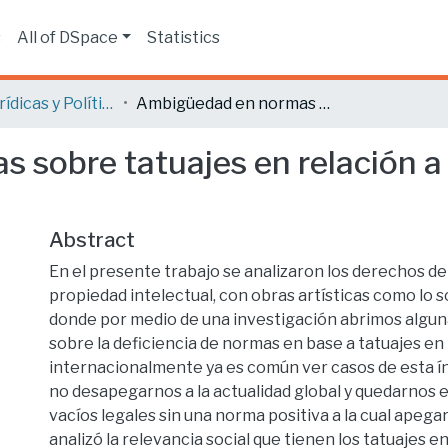
s
All of DSpace
Statistics
Ciencias Jurídicas y Políticas
Ambigüedad en normas sobre tatuajes en relación a su propiedad intelectual.
sobre tatuajes en relación a
Abstract
En el presente trabajo se analizaron los derechos de
propiedad intelectual, con obras artísticas como lo so
donde por medio de una investigación abrimos algu
sobre la deficiencia de normas en base a tatuajes en
internacionalmente ya es común ver casos de esta índ
no desapegarnos a la actualidad global y quedarnos
vacíos legales sin una norma positiva a la cual apega
analizó la relevancia social que tienen los tatuajes en