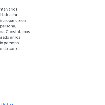
nta varios
l tatuador
iscrepancia en
 persona,
obra. Constatamos
asado en los
la persona,
ando con el
789/1827