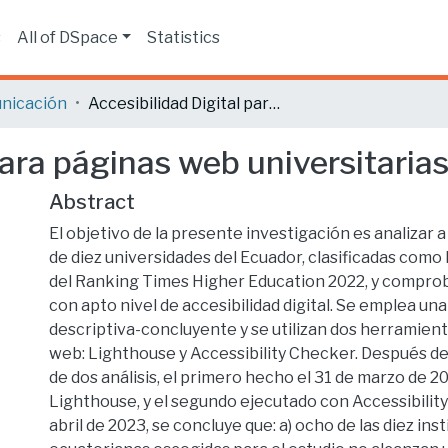
s
All of DSpace
Statistics
nicación
Accesibilidad Digital para páginas web universitarias del Ecuador.
para páginas web universitarias
Abstract
El objetivo de la presente investigación es analizar 
de diez universidades del Ecuador, clasificadas como
del Ranking Times Higher Education 2022, y compro
con apto nivel de accesibilidad digital. Se emplea u
descriptiva-concluyente y se utilizan dos herramient
web: Lighthouse y Accessibility Checker. Después de 
de dos análisis, el primero hecho el 31 de marzo de 2
Lighthouse, y el segundo ejecutado con Accessibility
abril de 2023, se concluye que: a) ocho de las diez ins