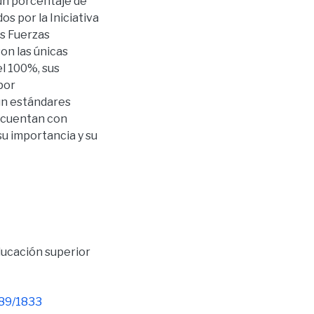
un porcentaje de
s por la Iniciativa
as Fuerzas
on las únicas
el 100%, sus
por
gún estándares
o cuentan con
 su importancia y su
ucación superior
789/1833