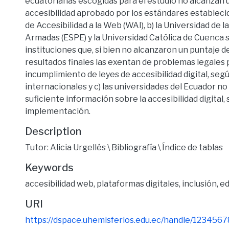
ecuatorianas escogidas para el estudio no alcanzan 
accesibilidad aprobado por los estándares establecido
de Accesibilidad a la Web (WAI), b) la Universidad de l
Armadas (ESPE) y la Universidad Católica de Cuenca s
instituciones que, si bien no alcanzaron un puntaje d
resultados finales las exentan de problemas legales 
incumplimiento de leyes de accesibilidad digital, se
internacionales y c) las universidades del Ecuador n
suficiente información sobre la accesibilidad digital,
implementación.
Description
Tutor: Alicia Urgellés \ Bibliografía \ Índice de tablas
Keywords
accesibilidad web
,
plataformas digitales
,
inclusión
,
ed
URI
https://dspace.uhemisferios.edu.ec/handle/123456