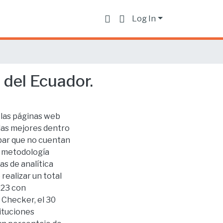
Log In
 del Ecuador.
a las páginas web
 las mejores dentro
bar que no cuentan
na metodología
as de analítica
realizar un total
023 con
 Checker, el 30
tituciones