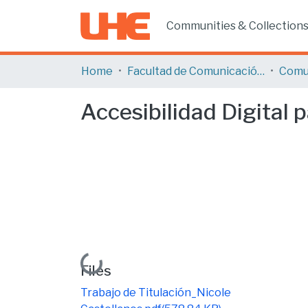
Communities & Collection
Home
Facultad de Comunicación y Tecnologías de la Información
Comu
Accesibilidad Digital 
Loading...
Files
Trabajo de Titulación_Nicole