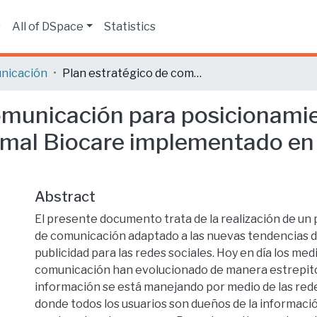
s
All of DSpace
Statistics
nicación
Plan estratégico de comunicación para posicionamiento de marca de la Clínica Veterinaria Animal Biocare implementado en Facebook e Instagram.
omunicación para posicionamie
nimal Biocare implementado e
Abstract
El presente documento trata de la realización de un 
de comunicación adaptado a las nuevas tendencias 
publicidad para las redes sociales. Hoy en día los medi
comunicación han evolucionado de manera estrepito
información se está manejando por medio de las rede
donde todos los usuarios son dueños de la informació