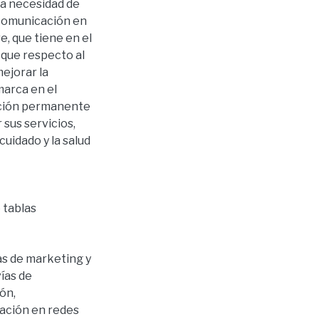
la necesidad de
 comunicación en
e, que tiene en el
 que respecto al
ejorar la
arca en el
ación permanente
 sus servicios,
uidado y la salud
e tablas
s de marketing y
vías de
ión
,
ación en redes