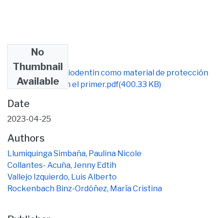
No
Files
Thumbnail
Efectividad del biodentin como material de protección
Available
pulpar directa en el primer.pdf
(400.33 KB)
Date
2023-04-25
Authors
Llumiquinga Simbaña, Paulina Nicole
Collantes- Acuña, Jenny Edtih
Vallejo Izquierdo, Luis Alberto
Rockenbach Binz-Ordóñez, María Cristina