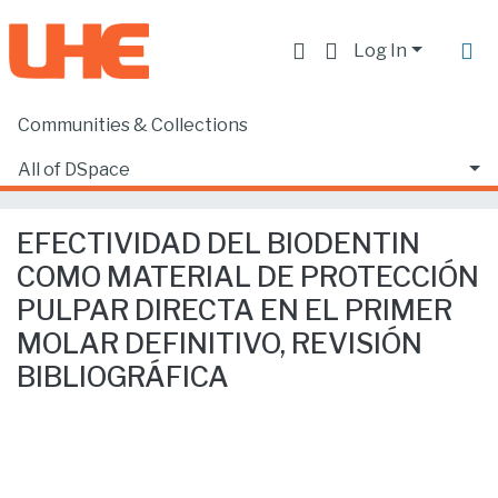
Log In
Communities & Collections
Home
Producción académica, científica y artística
Artículos en revistas indexadas
All of DSpace
EFECTIVIDAD DEL BIODENTIN COMO MATERIAL DE PROTECCIÓN PULPAR DIRECTA EN EL PRIMER MOLAR DEFINITIVO, REVISIÓN BIBLIOGRÁFICA
Statistics
EFECTIVIDAD DEL BIODENTIN
COMO MATERIAL DE PROTECCIÓN
PULPAR DIRECTA EN EL PRIMER
MOLAR DEFINITIVO, REVISIÓN
BIBLIOGRÁFICA