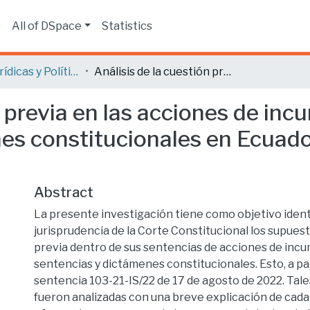
s
All of DSpace
Statistics
Ciencias Jurídicas y Políticas
Análisis de la cuestión previa en las acciones de incumplimiento de sentencias y dictámenes constitucionales en Ecuador a partir del año 2022.
n previa en las acciones de in
es constitucionales en Ecuador
Abstract
La presente investigación tiene como objetivo identi
jurisprudencia de la Corte Constitucional los supues
previa dentro de sus sentencias de acciones de inc
sentencias y dictámenes constitucionales. Esto, a par
sentencia 103-21-IS/22 de 17 de agosto de 2022. Tal
fueron analizadas con una breve explicación de cad