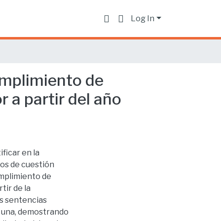
Log In
cumplimiento de
 a partir del año
ficar en la
tos de cuestión
umplimiento de
tir de la
es sentencias
a una, demostrando