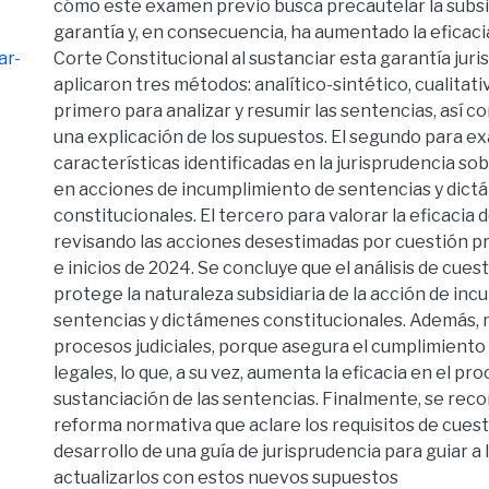
cómo este examen previo busca precautelar la subsi
garantía y, en consecuencia, ha aumentado la eficaci
ar-
Corte Constitucional al sustanciar esta garantía juris
aplicaron tres métodos: analítico-sintético, cualitativ
primero para analizar y resumir las sentencias, así 
una explicación de los supuestos. El segundo para ex
características identificadas en la jurisprudencia so
en acciones de incumplimiento de sentencias y dic
constitucionales. El tercero para valorar la eficacia d
revisando las acciones desestimadas por cuestión pr
e inicios de 2024. Se concluye que el análisis de cues
protege la naturaleza subsidiaria de la acción de in
sentencias y dictámenes constitucionales. Además, 
procesos judiciales, porque asegura el cumplimiento 
legales, lo que, a su vez, aumenta la eficacia en el pr
sustanciación de las sentencias. Finalmente, se rec
reforma normativa que aclare los requisitos de cuesti
desarrollo de una guía de jurisprudencia para guiar a
actualizarlos con estos nuevos supuestos