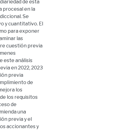
diariedad de esta
a procesal en la
diccional. Se
o y cuantitativo. El
como para exponer
aminar las
bre cuestión previa
támenes
e este análisis
evia en 2022, 2023
tión previa
cumplimiento de
mejora los
de los requisitos
oceso de
omienda una
ón previa y el
 los accionantes y