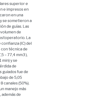
lares superior e
ión e impresos en
ocaron en una
 y se sometieron a
ión de guías. Las
l volumen de
ostoperatorio. La
 confianza (IC) del
a con técnica de
5 – 77,4 mm3 ),
 min) y se
pérdida de
s guiados fue de
abajo de 5,05
e 8 canales (50%).
a un manejo más
a, además de