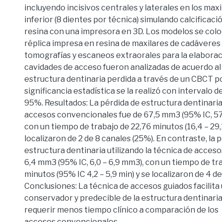
incluyendo incisivos centrales y laterales en los maxi
inferior (8 dientes por técnica) simulando calcificac
resina con una impresora en 3D. Los modelos se col
réplica impresa en resina de maxilares de cadáveres
tomografías y escaneos extraorales para la elaborac
cavidades de acceso fueron analizadas de acuerdo a
estructura dentinaria perdida a través de un CBCT p
significancia estadística se la realizó con intervalo de
95%. Resultados: La pérdida de estructura dentinari
accesos convencionales fue de 67,5 mm3 (95% IC, 57,
con un tiempo de trabajo de 22,76 minutos (16,4 – 29,1
localizaron de 2 de 8 canales (25%). En contraste, la 
estructura dentinaria utilizando la técnica de acceso
6,4 mm3 (95% IC, 6,0 – 6,9 mm3), con un tiempo de tr
minutos (95% IC 4,2 – 5,9 min) y se localizaron de 4 d
Conclusiones: La técnica de accesos guiados facilit
conservador y predecible de la estructura dentinari
requerir menos tiempo clínico a comparación de los
accesos convencionales.