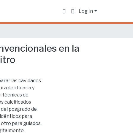
Log In
vencionales en la
itro
parar las cavidades
ura dentinaria y
n técnicas de
s calcificados
 del posgrado de
idénticos para
 otro para guiados,
gitalmente,