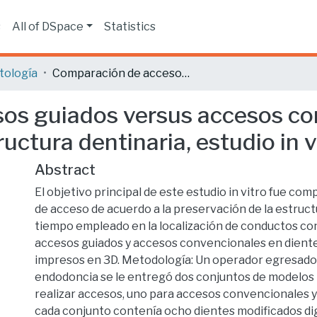
s
All of DSpace
Statistics
tología
Comparación de accesos guiados versus accesos convencionales en la preservación de la estructura dentinaria, estudio in vitro
os guiados versus accesos con
uctura dentinaria, estudio in v
Abstract
El objetivo principal de este estudio in vitro fue com
de acceso de acuerdo a la preservación de la estruct
tiempo empleado en la localización de conductos co
accesos guiados y accesos convencionales en diente
impresos en 3D. Metodología: Un operador egresado
endodoncia se le entregó dos conjuntos de modelos 
realizar accesos, uno para accesos convencionales y
cada conjunto contenía ocho dientes modificados di