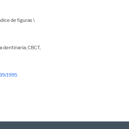
dice de figuras \
a dentinaria
,
CBCT
,
789/1995