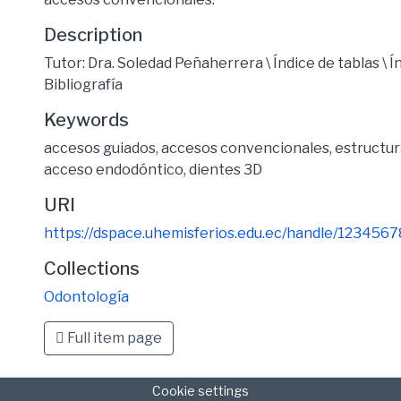
Description
Tutor: Dra. Soledad Peñaherrera \ Índice de tablas \ Ín
Bibliografía
Keywords
accesos guiados
,
accesos convencionales
,
estructur
acceso endodóntico
,
dientes 3D
URI
https://dspace.uhemisferios.edu.ec/handle/123456
Collections
Odontología
Full item page
Cookie settings