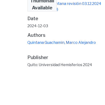
Thumbnail
Tesis Marco Quintana revisión 03.12.2024
Available
(1).pdf
(530.46 KB)
Date
2024-12-03
Authors
Quintana Guachamin, Marco Alejandro
Publisher
Quito: Universidad Hemisferios 2024