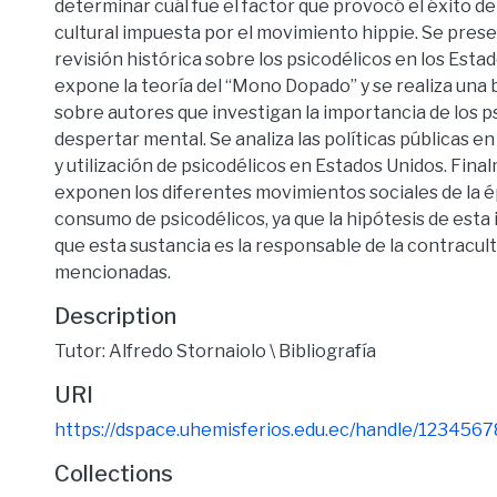
determinar cuál fue el factor que provocó el éxito d
cultural impuesta por el movimiento hippie. Se pres
revisión histórica sobre los psicodélicos en los Estad
expone la teoría del “Mono Dopado” y se realiza una 
sobre autores que investigan la importancia de los p
despertar mental. Se analiza las políticas públicas e
y utilización de psicodélicos en Estados Unidos. Fina
exponen los diferentes movimientos sociales de la é
consumo de psicodélicos, ya que la hipótesis de esta
que esta sustancia es la responsable de la contracul
mencionadas.
Description
Tutor: Alfredo Stornaiolo \ Bibliografía
URI
https://dspace.uhemisferios.edu.ec/handle/123456
Collections