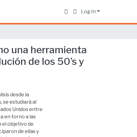
Log In
omo una herramienta
lución de los 50’s y
isis desde la
 se estudiará al
tados Unidos entre
a en torno a las
 el objetivo de
iparon de ellas y