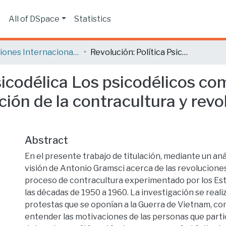
s
All of DSpace
Statistics
Relaciones Internacionales
Revolución: Política Psicodélica Los psicodélicos como una herramienta política para la generación de la contracultura y revolución de los 50’s y 60’s.
Psicodélica Los psicodélicos c
ción de la contracultura y revo
Abstract
En el presente trabajo de titulación, mediante un anál
visión de Antonio Gramsci acerca de las revoluciones,
proceso de contracultura experimentado por los Es
las décadas de 1950 a 1960. La investigación se realiz
protestas que se oponían a la Guerra de Vietnam, con
entender las motivaciones de las personas que partic