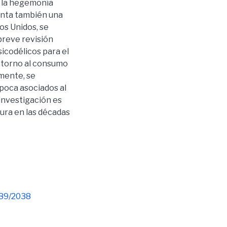
e la hegemonía
enta también una
os Unidos, se
breve revisión
sicodélicos para el
n torno al consumo
lmente, se
poca asociados al
 investigación es
tura en las décadas
789/2038