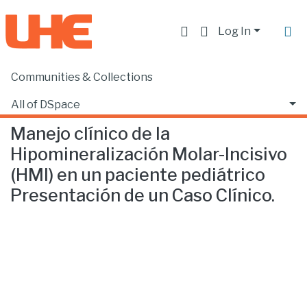
Log In
Communities & Collections
Home
Facultad de Ciencias de la Salud
Odontología
Manejo clínico de la Hipomineralización Molar-Incisivo (HMI) en un paciente pediátrico Presentación de un Caso Clínico.
All of DSpace
Manejo clínico de la
Statistics
Hipomineralización Molar-Incisivo
(HMI) en un paciente pediátrico
Presentación de un Caso Clínico.