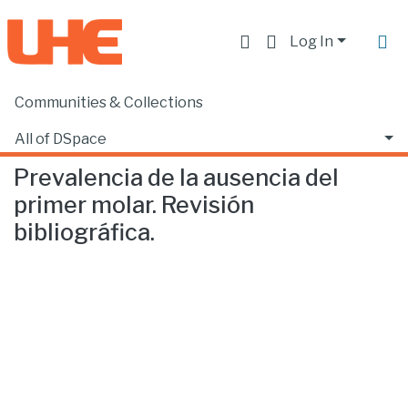
Log In
Communities & Collections
Home
Facultad de Ciencias de la Salud
Odontología
Prevalencia de la ausencia del primer molar. Revisión bibliográfica.
All of DSpace
Prevalencia de la ausencia del
Statistics
primer molar. Revisión
bibliográfica.