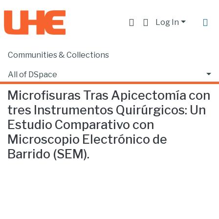
Log In
Communities & Collections
Home
Facultad de Ciencias de la Salud
Odontología
Microfisuras Tras Apicectomía con tres Instrumentos Quirúrgicos: Un Estudio Comparativo con Microscopio Electrónico de Barrido (SEM).
All of DSpace
Microfisuras Tras Apicectomía con
Statistics
tres Instrumentos Quirúrgicos: Un
Estudio Comparativo con
Microscopio Electrónico de
Barrido (SEM).