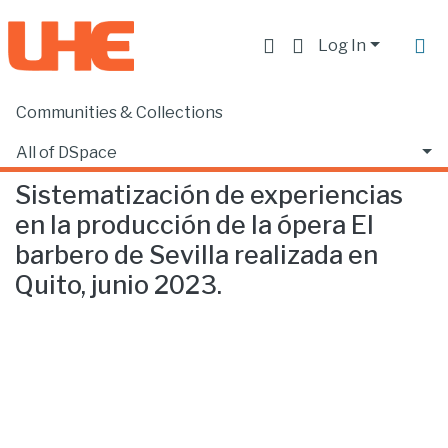
Log In
Communities & Collections
Home
Escuela de Música
Música
Sistematización de experiencias en la producción de la ópera El barbero de Sevilla realizada en Quito, junio 2023.
All of DSpace
Sistematización de experiencias
Statistics
en la producción de la ópera El
barbero de Sevilla realizada en
Quito, junio 2023.