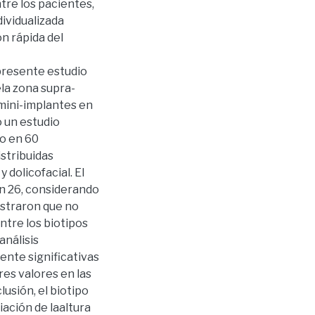
tre los pacientes,
ividualizada
n rápida del
 presente estudio
ela zona supra-
 mini-implantes en
ó un estudio
vo en 60
stribuidas
 dolicofacial. El
ón 26, considerando
ostraron que no
ntre los biotipos
análisis
nte significativas
es valores en las
lusión, el biotipo
iación de laaltura