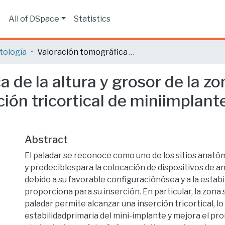
s
All of DSpace
Statistics
tología
Valoración tomográfica de la altura y grosor de la zona supra-alveolar del paladar para la colocación tricortical de miniimplantes en diferentes biotipos faciales.
 de la altura y grosor de la zo
ción tricortical de miniimplant
Abstract
El paladar se reconoce como uno de los sitios anat
y predeciblespara la colocación de dispositivos de a
debido a su favorable configuraciónósea y a la estabi
proporciona para su inserción. En particular, la zona
paladar permite alcanzar una inserción tricortical, l
estabilidadprimaria del mini-implante y mejora el pro