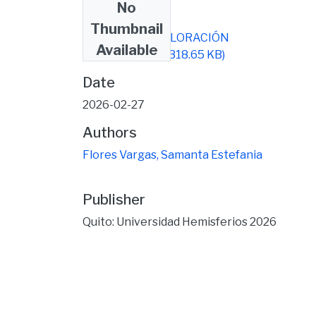
No
Files
Thumbnail
TESIS FINAL VALORACIÓN
Available
ULTIMOO(1).pdf
(318.65 KB)
Date
2026-02-27
Authors
Flores Vargas, Samanta Estefania
Publisher
Quito: Universidad Hemisferios 2026