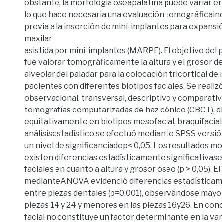
obstante, la morfología óseapalatina puede variar en
lo que hace necesaria una evaluación tomográficaind
previa a la inserción de mini-implantes para expansió
maxilar
asistida por mini-implantes (MARPE). El objetivo del
fue valorar tomográficamente la altura y el grosor d
alveolar del paladar para la colocación tricortical de
pacientes con diferentes biotipos faciales. Se realiz
observacional, transversal, descriptivo y comparati
tomografías computarizadas de haz cónico (CBCT), di
equitativamente en biotipos mesofacial, braquifacial y
análisisestadístico se efectuó mediante SPSS versi
un nivel de significanciadep< 0,05. Los resultados m
existen diferencias estadísticamente significativase
faciales en cuanto a altura y grosor óseo (p > 0,05). El 
medianteANOVA evidenció diferencias estadísticame
entre piezas dentales (p=0,001), observándose mayor
piezas 14 y 24 y menores en las piezas 16y26. En conc
facial no constituye un factor determinante en la var