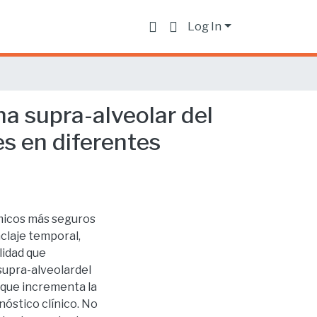
Log In
na supra-alveolar del
es en diferentes
ómicos más seguros
nclaje temporal,
lidad que
 supra-alveolardel
o que incrementa la
nóstico clínico. No