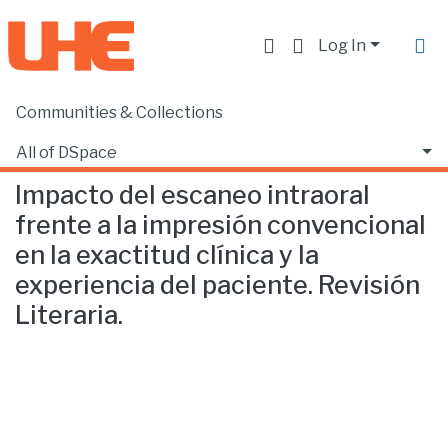
Log In
Communities & Collections
Home
Facultad de Ciencias de la Salud
Odontología
Impacto del escaneo intraoral frente a la impresión convencional en la exactitud clínica y la experiencia del paciente. Revisión Literaria.
All of DSpace
Impacto del escaneo intraoral
Statistics
frente a la impresión convencional
en la exactitud clínica y la
experiencia del paciente. Revisión
Literaria.