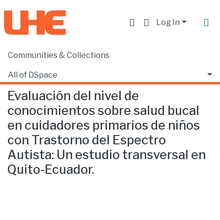
Log In
Communities & Collections
Home
Facultad de Ciencias de la Salud
Odontología
Evaluación del nivel de conocimientos sobre salud bucal en cuidadores primarios de niños con Trastorno del Espectro Autista: Un estudio transversal en Quito-Ecuador.
All of DSpace
Evaluación del nivel de
Statistics
conocimientos sobre salud bucal
en cuidadores primarios de niños
con Trastorno del Espectro
Autista: Un estudio transversal en
Quito-Ecuador.