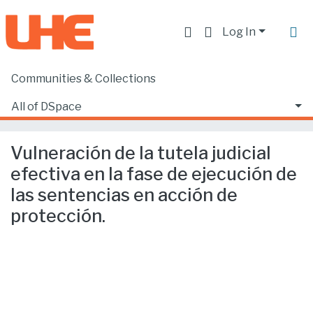
Log In
Communities & Collections
Home
Facultad de Derecho
Ciencias Jurídicas y Políticas
All of DSpace
Vulneración de la tutela judicial efectiva en la fase de ejecución de las sentencias en acción de protección.
Statistics
Vulneración de la tutela judicial
efectiva en la fase de ejecución de
las sentencias en acción de
protección.