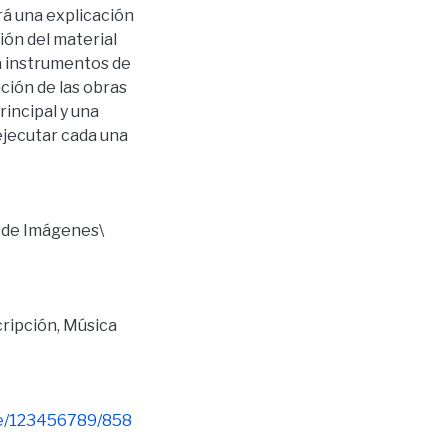
á una explicación
ción del material
ra instrumentos de
ción de las obras
incipal y una
ejecutar cada una
e de Imágenes\
ripción
,
Música
dle/123456789/858