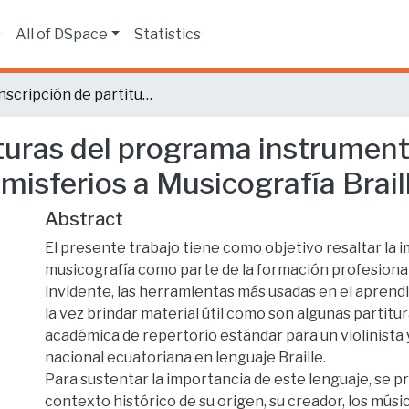
s
All of DSpace
Statistics
Transcripción de partituras del programa instrumento principal violín de la Universidad de Los Hemisferios a Musicografía Braille
turas del programa instrumento 
misferios a Musicografía Brail
Abstract
El presente trabajo tiene como objetivo resaltar la i
musicografía como parte de la formación profesiona
invidente, las herramientas más usadas en el aprendi
la vez brindar material útil como son algunas partitu
académica de repertorio estándar para un violinista
nacional ecuatoriana en lenguaje Braille.
Para sustentar la importancia de este lenguaje, se p
contexto histórico de su origen, su creador, los mús