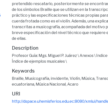
pretendido rescatarlo, posteriormente se encontrar
de los símbolos Braille que se utilizan en la transcrip
6
práctico y las especificaciones técnicas propias pa
cuerda frotada como es el violín. Además, una explica
transcritas a musicografía, acompañada del motivo pr
breve especificación del nivel técnico que requiere 
de ellas.
Description
Profesor Guía: Mgs. Miguel P. Juárez \ Anexos \ ïndic
Índice de ejemplos musicales \
Keywords
Braille
,
Musicografía
,
invidente
,
Violín
,
Música
,
Transc
ecuatoriana
,
Música Nacional
,
Acaro
URI
http://dspace.uhemisferios.edu.ec:8080/xmlui/han