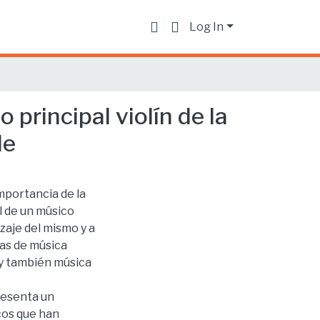
Log In
principal violín de la
le
mportancia de la
l de un músico
zaje del mismo y a
ras de música
 y también música
resenta un
icos que han