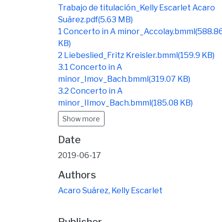
Trabajo de titulación_Kelly Escarlet Acaro
Suárez.pdf
(5.63 MB)
1 Concerto in A minor_Accolay.bmml
(588.8
KB)
2 Liebeslied_Fritz Kreisler.bmml
(159.9 KB)
3.1 Concerto in A
minor_Imov_Bach.bmml
(319.07 KB)
3.2 Concerto in A
minor_IImov_Bach.bmml
(185.08 KB)
Show more
Date
2019-06-17
Authors
Acaro Suárez, Kelly Escarlet
Publisher