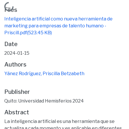
Loading...
Files
Inteligencia artificial como nueva herramienta de
marketing para empresas de talento humano -
Priscill.pdf
(523.45 KB)
Date
2024-01-15
Authors
Yánez Rodríguez, Priscilla Betzabeth
Publisher
Quito: Universidad Hemisferios 2024
Abstract
La inteligencia artificial es una herramienta que se
actualiza a cada momento y es aplicable en diferentes