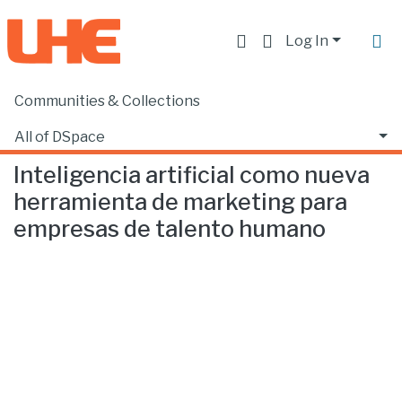
Log In
Communities & Collections
Home
Facultad de Comunicación y Tecnologías de la Información
Comunicación
Inteligencia artificial como nueva herramienta de marketing para empresas de talento humano
All of DSpace
Inteligencia artificial como nueva
Statistics
herramienta de marketing para
empresas de talento humano