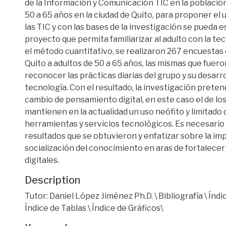
de la Información y Comunicación TIC en la població
50 a 65 años en la ciudad de Quito, para proponer el
las TIC y con las bases de la investigación se pueda 
proyecto que permita familiarizar al adulto con la t
el método cuantitativo, se realizaron 267 encuestas 
Quito a adultos de 50 a 65 años, las mismas que fuer
reconocer las prácticas diarias del grupo y su desarro
tecnología. Con el resultado, la investigación prete
cambio de pensamiento digital, en este caso el de lo
mantienen en la actualidad un uso neófito y limitado 
herramientas y servicios tecnológicos. Es necesario 
resultados que se obtuvieron y enfatizar sobre la imp
socialización del conocimiento en aras de fortalecer
digitales.
Description
Tutor: Daniel López Jiménez Ph.D. \ Bibliografía \ Índi
Índice de Tablas \ Índice de Gráficos\