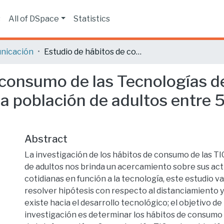
s
All of DSpace
Statistics
nicación
Estudio de hábitos de consumo de las Tecnologías de la Información y Comunicación TIC en la población de adultos entre 50 a 65 años en la ciudad de Quito
 consumo de las Tecnologías de
a población de adultos entre 5
Abstract
La investigación de los hábitos de consumo de las TI
de adultos nos brinda un acercamiento sobre sus act
cotidianas en función a la tecnología, este estudio va
resolver hipótesis con respecto al distanciamiento y
existe hacia el desarrollo tecnológico; el objetivo de
investigación es determinar los hábitos de consumo 