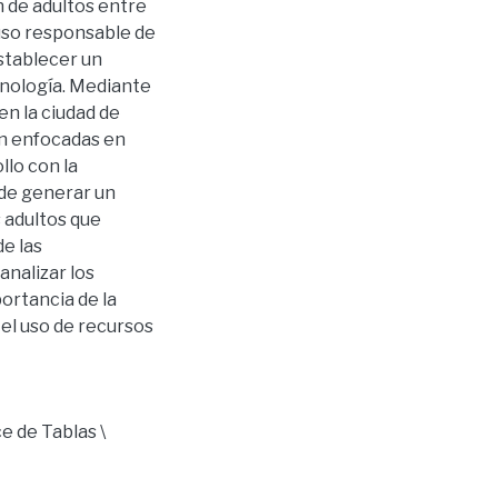
n de adultos entre
 uso responsable de
establecer un
ecnología. Mediante
en la ciudad de
on enfocadas en
llo con la
nde generar un
s adultos que
de las
analizar los
ortancia de la
 el uso de recursos
ce de Tablas \