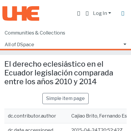
Log In
Communities & Collections
Home
Facultad de Derecho
Ciencias Jurídicas y Políticas
All of DSpace
El derecho eclesiástico en el Ecuador legislación comparada entre los años 2010 y 2014
Statistics
El derecho eclesiástico en el
Ecuador legislación comparada
entre los años 2010 y 2014
Simple item page
dc.contributor.author
Cajiao Brito, Fernando Es
dc.date.accessioned
2015-04-24T20:52:42Z