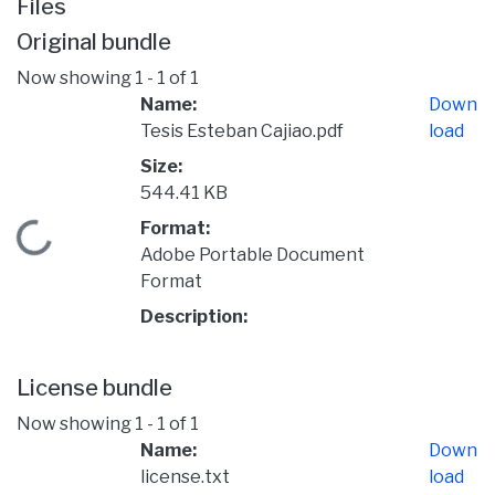
Files
Original bundle
Now showing
1 - 1 of 1
Name:
Down
Tesis Esteban Cajiao.pdf
load
Size:
544.41 KB
Format:
Loading...
Adobe Portable Document
Format
Description:
License bundle
Now showing
1 - 1 of 1
Name:
Down
license.txt
load