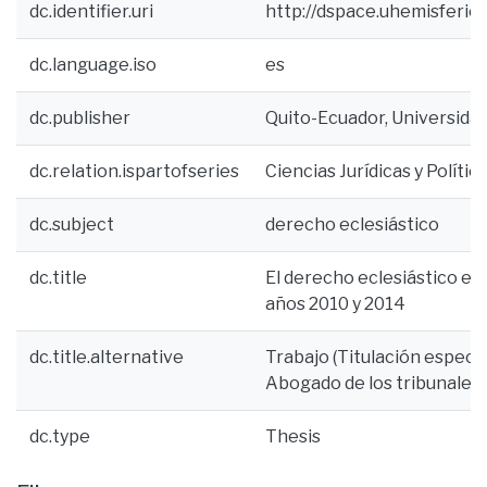
dc.identifier.uri
http://dspace.uhemisferio
dc.language.iso
es
dc.publisher
Quito-Ecuador, Universidad
dc.relation.ispartofseries
Ciencias Jurídicas y Polít
dc.subject
derecho eclesiástico
dc.title
El derecho eclesiástico en
años 2010 y 2014
dc.title.alternative
Trabajo (Titulación especial
Abogado de los tribunales 
dc.type
Thesis