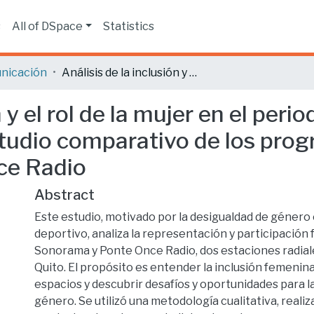
s
All of DSpace
Statistics
nicación
Análisis de la inclusión y el rol de la mujer en el periodismo deportivo en la ciudad de Quito: un estudio comparativo de los programas deportivos Sonorama y Ponte Once Radio
n y el rol de la mujer en el per
studio comparativo de los pro
ce Radio
Abstract
Este estudio, motivado por la desigualdad de género
deportivo, analiza la representación y participación
Sonorama y Ponte Once Radio, dos estaciones radiale
Quito. El propósito es entender la inclusión femenin
espacios y descubrir desafíos y oportunidades para l
género. Se utilizó una metodología cualitativa, reali