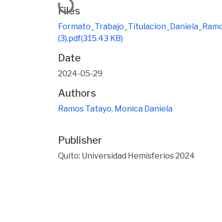
Loading...
Files
Formato_Trabajo_Titulacion_Daniela_Ram
(3).pdf
(315.43 KB)
Date
2024-05-29
Authors
Ramos Tatayo, Monica Daniela
Publisher
Quito: Universidad Hemisferios 2024