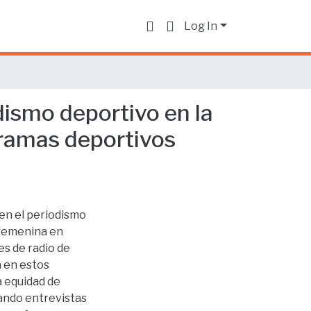
Log In
iodismo deportivo en la
gramas deportivos
 en el periodismo
 femenina en
s de radio de
a en estos
a equidad de
zando entrevistas