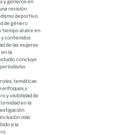
s y géneros en
una revisión
iodismo deportivo.
ad de género
 tiempo al aire en
 y contenidos
ad de las mujeres
 en la
estudio concluye
 periodismo
roles, temáticas
n enfoques y
 y visibilidad de
iformidad en la
vestigación
inclusión más
bido a la
ro.