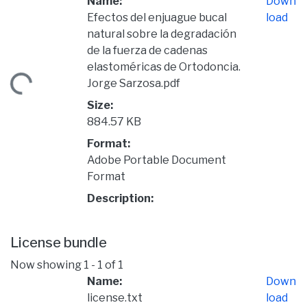
Name:
Down
Efectos del enjuague bucal
load
natural sobre la degradación
de la fuerza de cadenas
elastoméricas de Ortodoncia.
ading...
Jorge Sarzosa.pdf
Size:
884.57 KB
Format:
Adobe Portable Document
Format
Description:
License bundle
Now showing
1 - 1 of 1
Name:
Down
license.txt
load