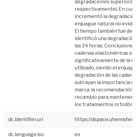
degradaciones superiores (
respectivamente). En cuant
incrementó la degradación 
enjuague natural no evidenc
El tiempo también fue dete
identificó una degradación 
las 24 horas. Conclusiones:
cadenas elastoméricas sig
significativamente de la ma
utilizado, siendo el enjuag
degradación de las cadenas
subrayan la importancia de i
marca, la recomendación de
recambio para mantener fu
los tratamientos ortodónti
dc.identifier.uri
https://dspace.uhemisfer
dc.language.iso
es