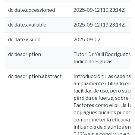
dc.date.accessioned
2025-09-12T19:23:14Z
dc.date.available
2025-09-12T19:23:14Z
dc.date.issued
2025-09-02
dc.description
Tutor: Dr Yalil Rodríguez \ B
Índice de Figuras
dc.description.abstract
Introducción: Las cadenas
ampliamente utilizado en o
facilidad de uso, pero su pri
pérdida de fuerza, sobre t
Factores como el pH, la te
enjuagues bucales pueden 
comprometer la eficacia clín
influencia de distintos enj
0,12% sin alcohol y un enju