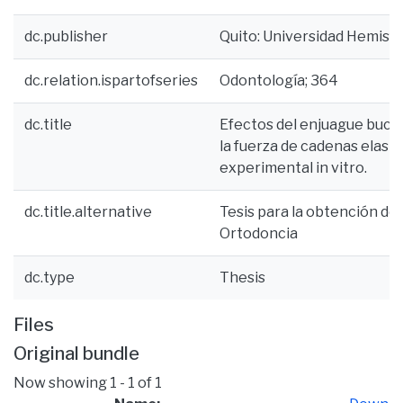
dc.publisher
Quito: Universidad Hemisf
dc.relation.ispartofseries
Odontología; 364
dc.title
Efectos del enjuague bucal
la fuerza de cadenas elast
experimental in vitro.
dc.title.alternative
Tesis para la obtención del
Ortodoncia
dc.type
Thesis
Files
Original bundle
Now showing
1 - 1 of 1