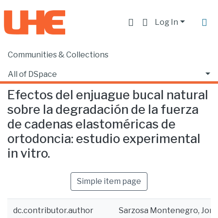
Log In
Communities & Collections
Home
Facultad de Ciencias de la Salud
Odontología
Efectos del enjuague bucal natural sobre la degradación de la fuerza de cadenas elastoméricas de ortodoncia: estudio experimental in vitro.
All of DSpace
Efectos del enjuague bucal natural
Statistics
sobre la degradación de la fuerza
de cadenas elastoméricas de
ortodoncia: estudio experimental
in vitro.
Simple item page
dc.contributor.author
Sarzosa Montenegro, Jorg