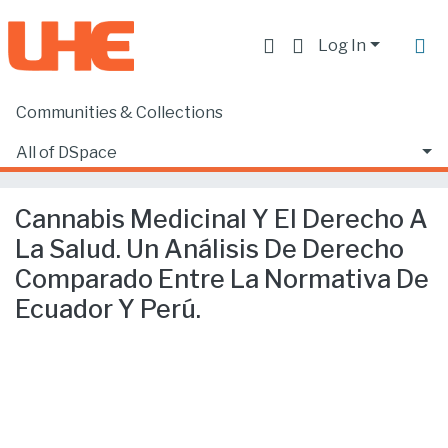
Log In
Communities & Collections
Home
Facultad de Derecho
Ciencias Jurídicas y Políticas
All of DSpace
Cannabis Medicinal Y El Derecho A La Salud. Un Análisis De Derecho Comparado Entre La Normativa De Ecuador Y Perú.
Statistics
Cannabis Medicinal Y El Derecho A
La Salud. Un Análisis De Derecho
Comparado Entre La Normativa De
Ecuador Y Perú.