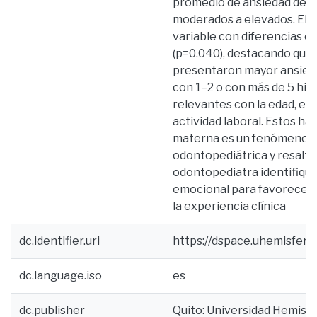
promedio de ansiedad de 77.
moderados a elevados. El n
variable con diferencias e
(p=0.040), destacando que 
presentaron mayor ansied
con 1–2 o con más de 5 hij
relevantes con la edad, el ni
actividad laboral. Estos ha
materna es un fenómeno fr
odontopediátrica y resalta
odontopediatra identifique
emocional para favorecer l
la experiencia clínica
dc.identifier.uri
https://dspace.uhemisfer
dc.language.iso
es
dc.publisher
Quito: Universidad Hemisf