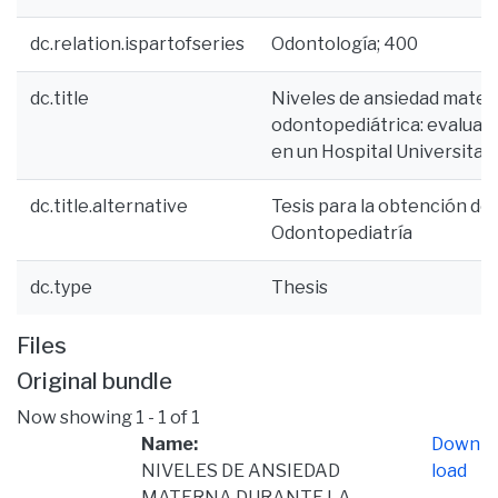
dc.relation.ispartofseries
Odontología; 400
dc.title
Niveles de ansiedad mater
odontopediátrica: evaluaci
en un Hospital Universitar
dc.title.alternative
Tesis para la obtención del
Odontopediatría
dc.type
Thesis
Files
Original bundle
Now showing
1 - 1 of 1
Name:
Down
NIVELES DE ANSIEDAD
load
MATERNA DURANTE LA