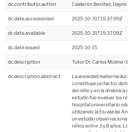
dc.contributor.author
Calderón Benítez, Daymi L
dc.date.accessioned
2025-10-31T15:37:09Z
dc.date.available
2025-10-31T15:37:09Z
dc.date.issued
2025-10-15
dc.description
Tutor:Dr. Carlos Molina \ Bi
dc.description.abstract
La ansiedad materna duran
constituye un factor dete
del niño y en la dinámica de
estudio fue evaluar los ni
hospital universitario odon
utilizando la Escala de Ans
un estudio observacional, 
niños entre 3 y 8 años. Lo