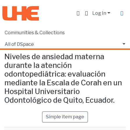
Log In
Communities & Collections
Home
Facultad de Ciencias de la Salud
Odontología
Niveles de ansiedad materna durante la atención odontopediátrica: evaluación mediante la Escala de Corah en un Hospital Universitario Odontológico de Quito, Ecuador.
All of DSpace
Niveles de ansiedad materna
Statistics
durante la atención
odontopediátrica: evaluación
mediante la Escala de Corah en un
Hospital Universitario
Odontológico de Quito, Ecuador.
Simple item page