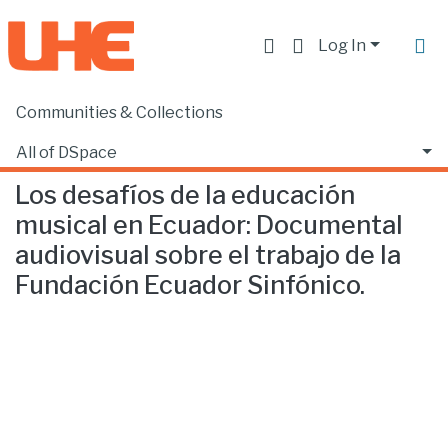
Log In
Communities & Collections
Home
Facultad de Comunicación y Tecnologías de la Información
Comunicación
Los desafíos de la educación musical en Ecuador: Documental audiovisual sobre el trabajo de la Fundación Ecuador Sinfónico.
All of DSpace
Los desafíos de la educación
Statistics
musical en Ecuador: Documental
audiovisual sobre el trabajo de la
Fundación Ecuador Sinfónico.