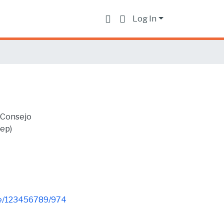
Log In
l Consejo
aep)
dle/123456789/974