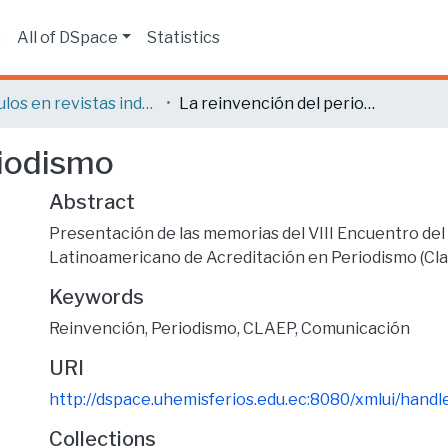
s
All of DSpace
Statistics
Artículos en revistas indexadas
La reinvención del periodismo
riodismo
Abstract
Presentación de las memorias del VIII Encuentro de
Latinoamericano de Acreditación en Periodismo (Cl
Keywords
Reinvención
,
Periodismo
,
CLAEP
,
Comunicación
URI
http://dspace.uhemisferios.edu.ec:8080/xmlui/han
Collections