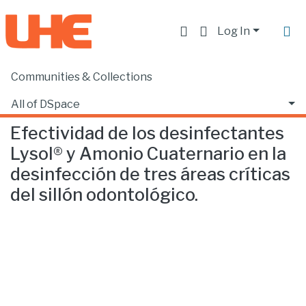
Log In
Communities & Collections
Home
Facultad de Ciencias de la Salud
Odontología
Efectividad de los desinfectantes Lysol® y Amonio Cuaternario en la desinfección de tres áreas críticas del sillón odontológico.
All of DSpace
Efectividad de los desinfectantes
Statistics
Lysol® y Amonio Cuaternario en la
desinfección de tres áreas críticas
del sillón odontológico.