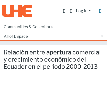
Log In
Communities & Collections
Home
Facultad de Ciencias Ecónomicas y Empresariales
Ciencias Empresariales
All of DSpace
Relación entre apertura comercial y crecimiento económico del Ecuador en el período 2000-2013
Statistics
Relación entre apertura comercial
y crecimiento económico del
Ecuador en el período 2000-2013