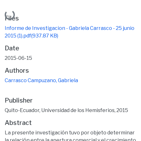
Loading...
Files
Informe de Investigacion - Gabriela Carrasco - 25 junio
2015 (1).pdf
(937.87 KB)
Date
2015-06-15
Authors
Carrasco Campuzano, Gabriela
Publisher
Quito-Ecuador, Universidad de los Hemisferios, 2015
Abstract
La presente investigación tuvo por objeto determinar
la relación entre la apertura comercial y el crecimiento